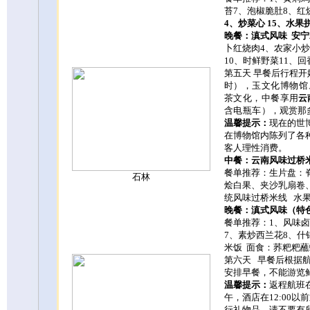
苔
7
、泡椒脆肚
8
、红
4
、炒菜心
15
、水果
晚餐：滇式风味
安宁
卜红烧肉
4
、农家小炒
10
、时鲜野菜
11
、回
第五天
早餐后行程开
时），玉文化博物馆
茶文化，中餐
享用
云
含电瓶车
），观赏那
温馨提示：
现在的世
在博物馆内陈列了各
客人理性消费。
中餐：云南风味过桥
餐单推荐：生片盘：
石林
烩白果、夹沙乳扇卷
统风味过桥米线
水
晚餐：滇式风味（特
餐单推荐：
1
、风味卤
7
、素炒西兰花
8
、什
米饭
面食：荞粑粑蘸
第六天
早餐后
根据
安排早餐，不能游览
温馨提示：
返程航班
午，酒店在12:00
行礼物品，请不要有