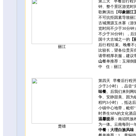
第三天
早餐后
行程
钟、整个景区游览时
歌舞演出【
印象丽江
不可抗拒因素导致丽
古城溯源玉水寨
（
游
览时间不少于
30
分钟
不少于
30
分钟），后
国十大古城之一的
【
后行程结束。
晚餐不
丽江
比较长，望各位贵宾
请带稍厚衣服，建议
山
餐单推荐：玉湖倒
中 住：丽江
第四天
早餐后行程
少于
2
小时），品尝“
味餐
。后我们来到网
争、安静甜美、因为杨
程
约
3
小时）
，抵达后
小镇中心地带，毗邻
时养生
SPA
的文化酒
温馨提示
：南诏民族
为一体。云南每到一
楚雄
中餐：大理白族风味
餐单推荐：
1
、黄焖鸡