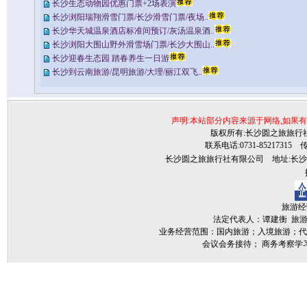
长沙生态动物园优惠门票+2场表演
长沙浏阳瑞翔滑雪门票/长沙滑雪门票/夜场..
长沙华天城温泉酒店标准间预订/灰汤温泉酒..
长沙浏阳大围山野外滑雪场门票/长沙大围山..
长沙迎春生态园 踏春养生一日游
长沙到云南旅游/昆明旅游/大理/丽江双飞..
声明:本站部分内容来源于网络,如果
版权所有:长沙圆之旅旅行社©2009ww
联系电话:0731-85217315 传真:
长沙圆之旅旅行社有限公司 地址:长沙雨花
技
旅游经营
法定代表人：谭建衡 旅游行政
业务经营范围：国内旅游；入境旅游；代
会议会务接待； 商务考察学