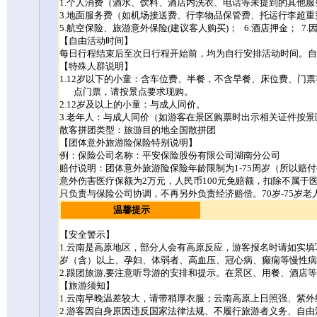
1.
个人消费（酒水、饮料、酒店内洗衣、电话等未提到的其他服
3.
地面服务费（如机场接送费、行李物品保管费、托运行李超重
5.
航空保险、旅游意外保险
(
建议客人购买
)
；
6.
酒店押金；
7.
【自由活动时间】
每日行程结束后至次日行程开始前，均为自行安排活动时间。自
【特殊人群说明】
1.12
岁以下的小童：含车位费、半餐，不含早餐、床位费、门票
点门票，请按景点要求现购。
2.12
岁及以上的小童：与成人同价。
3.
老年人：与成人同价（如游客在景区购票时出示相关证件按景
散客拼团类型：旅游目的地全国散拼团
【团体意外旅游险保险特别说明】
例：保险公司名称：平安保险股份有限公司湖南分公司
赔付说明：团体意外旅游险保险年龄限制为
1-75
周岁（所以赔付
意外伤害医疗保额为
2
万元，人民币
100
元免赔额，扣除不属于
只负责与保险公司协调，不再另外负责经济赔偿。
70
岁
-75
岁老
温馨提示
【安全警示】
1.
云南是高原地区，部分人会有高原反应，游客报名时请如实填
岁（含）以上、孕妇、体弱者、高血压、冠心病、癫痫等慢性病
2.
跟团旅游
,
要注意听导游的安排和提示。在景区、用餐、酒店等
【旅游须知】
1.
云南早晚温差较大，请带稍厚衣服；云南高原上日照强、紫外
2.
游客因自身原因违反国家法律法规、不履行旅游者义务、自由