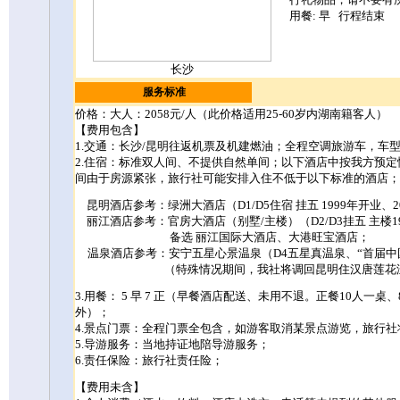
用餐: 早 行
长沙
服务标准
价格：大人：2058元/人（此价格适用25
-60
岁内湖南籍客人
）
【费用包含】
1.
交通：
长沙
/
昆明往返机票及机建燃油；全程空调旅游车，车
2.
住宿：
标准双人间
、不提供自然单间；以下酒店中按我方预定
间由于房源紧张，旅行社可能安排入住不低于以下标准的酒店；
昆明酒店参考：绿洲大酒店（
D1/D5
住宿 挂五
1999
年开业、
2
丽江酒店参考：官房大酒店（别墅
/
主楼）（
D2/D3
挂五 主楼
1
备选 丽江国际大酒店、大港旺宝酒店；
温泉酒店参考：安宁五星心景温泉（
D4
五星真温泉、“首届中
（特殊情况期间，我社将调回昆明住汉唐莲花
3.
用餐：
5
早
7
正
（
早餐酒店配送
、未用不退。正餐
10
人一桌、
外）
；
4.
景点门票：全程门票全包含，如游客取消某景点游览，旅行社
5.
导游服务：当地持证地陪导游服务；
6.
责任保险：旅行社责任险；
【费用未含】