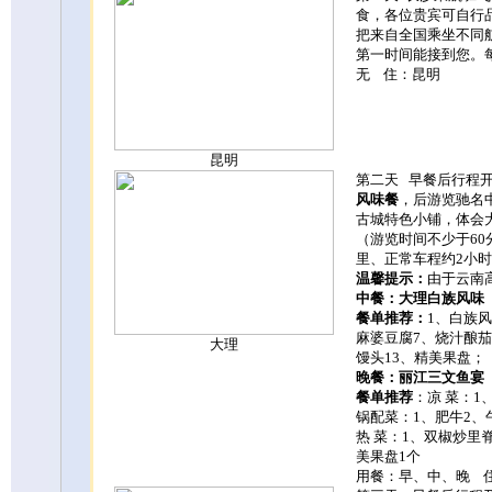
食，各位贵宾可自行
把来自全国乘坐不同
第一时间能接到您。
无 住：昆明
昆明
第二天
早餐后行程
风味餐
，后游览驰名
古城特色小铺，体会
（
游览时间不少于
60
里
、
正常车程
约
2
小时
温馨提示：
由于云南
中餐：大理白族风味
餐单推荐：
1
、白族风
麻婆豆腐
7
、烧汁酿茄
大理
馒头
13
、精美果盘；
晚餐：丽江三文鱼宴
餐单推荐
：凉
菜：
1
锅配菜：
1
、肥牛
2
、
热
菜：
1
、双椒炒里
美果盘
1个
用餐：早、中、晚