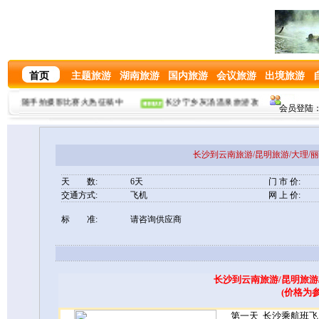
首页
主题旅游
湖南旅游
国内旅游
会议旅游
出境旅游
女性随手拍摄影比赛火热征稿中
长沙宁乡灰汤温泉旅游攻略
长沙到
会员登陆：
长沙到云南旅游/昆明旅游/大理/
天 数:
6天
门 市 价:
交通方式:
飞机
网 上 价:
标 准:
请咨询供应商
长沙到云南旅游/昆明旅游/
(价格为
第一天
长沙乘航班飞