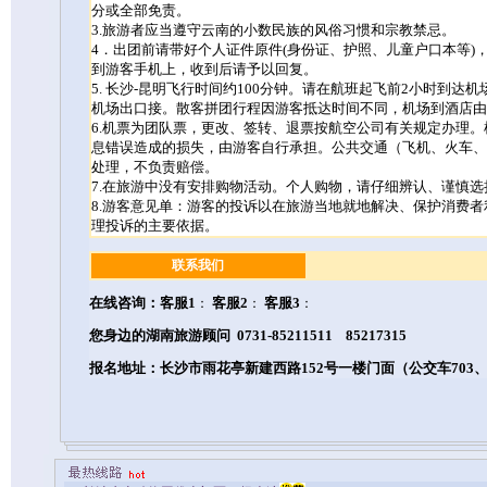
分或全部免责。
3.
旅游者应当遵守云南的小数民族的风俗习惯和宗教禁忌。
4
．出团前请带好个人证件原件
(
身份证、护照、儿童户口本等
)
到游客手机上，收到后请予以回复。
5.
长沙
-
昆明飞行时间约
100
分钟。请在航班起飞前
2
小时到达机
机场出口接。散客拼团行程因游客抵达时间不同，机场到酒店由
6.
机票为团队票，更改、签转、退票按航空公司有关规定办理。
息错误造成的损失，由游客自行承担。公共交通（飞机、火车、
处理，不负责赔偿。
7.
在旅游中没有安排购物活动。个人购物，请仔细辨认、谨慎选
8.
游客意见单：游客的投诉以在旅游当地就地解决、保护消费者
理投诉的主要依据。
联系我们
在线咨询：
客服1
客服2
客服3
：
：
：
您身边的湖南旅游顾问 0731-85211511 85217315
报名地址：长沙市雨花亭新建西路152号一楼门面（公交车703、80