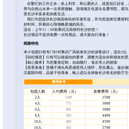
在繁忙的工作之余，坐上列车，和心爱的人，或是知己好友，
带与自然山水来一次亲密接触，游湖湘文化源头岳麓书院，观马
受长沙丰富多彩的夜生活……
我们为您提供长沙南高铁站的车接车送，并为您选择交通便利
好时间，怀着好心情领略星城的风光。
适合：上午11：00前乘武汉高铁到长沙的您！
长沙酒店不提供免费一次性用品，请大家自行准备！
线路特色
本小包团行程专门针对乘武广高铁来长沙的游客设计，适合2位
【轻松惬意】行程可以根据你的要求，调整为适合你和朋友的景
【贴心服务】为您量身定制，自由随行，省去等人的烦恼
【美景美食】赏橘子洲头风景感受伟人情怀，登岳麓山、漫步湘
汉墓陈列馆，品坡子街美食，晚上还以去体验长沙有名的歌厅文
费用参考
包团人数
人均费用（元）
套餐费用（元）
2人
2598
1300
4人
3088
775
6人
3988
665
8人
4498
565
10人
4598
460
16人
5798
365