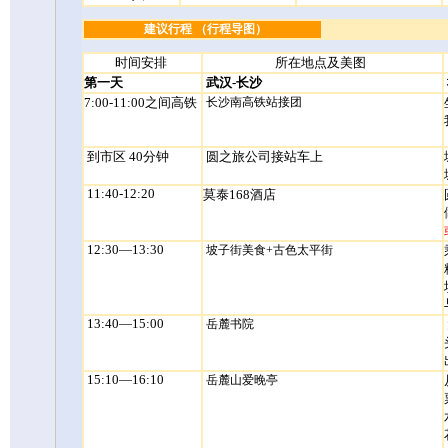
建议行程 （行程导图）
时间安排
所在地点及美图
第一天
武汉-长沙
7:00-11:00之间高铁
长沙南高铁站接团
到市区 40分钟
圆之旅公司接站车上
11:40-12:20
莫泰168酒店
12:30—13:30
坡子街美食
+
古色太平街
13:40—15:00
岳麓书院
15:10—16:10
岳麓山爱晚亭