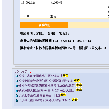
13:00以后
长沙参观
16:00
返程
联系我们
在线咨询：
客服1
客服2
客服3
：
：
：
您身边的湖南旅游顾问 0731-85211511 85217315
报名地址：长沙市雨花亭新建西路152号一楼门面（公交车703、80
长沙生态动物园优惠门票+2场表演
长沙浏阳瑞翔滑雪门票/长沙滑雪门票/夜场..
长沙华天城温泉酒店标准间预订/灰汤温泉酒..
长沙浏阳大围山野外滑雪场门票/长沙大围山..
长沙迎春生态园 踏春养生一日游
长沙到云南旅游/昆明旅游/大理/丽江双飞..