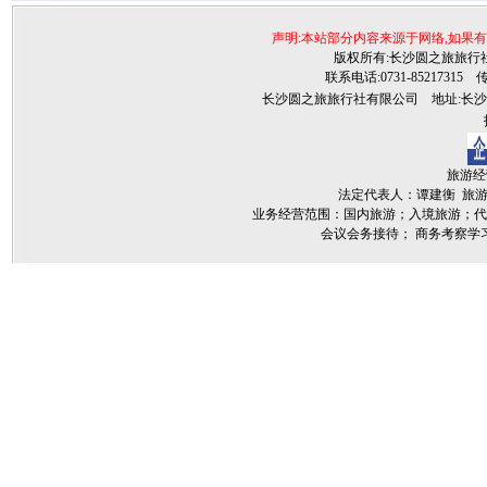
声明:本站部分内容来源于网络,如果
版权所有:长沙圆之旅旅行社©2009ww
联系电话:0731-85217315 传真:
长沙圆之旅旅行社有限公司 地址:长沙雨花
技
旅游经营
法定代表人：谭建衡 旅游行政
业务经营范围：国内旅游；入境旅游；代
会议会务接待； 商务考察学