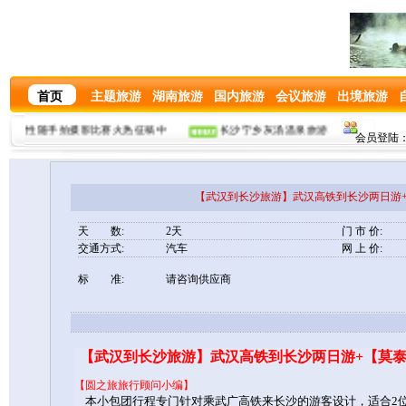
首页
主题旅游
湖南旅游
国内旅游
会议旅游
出境旅游
园”女性随手拍摄影比赛火热征稿中
长沙宁乡灰汤温泉旅游攻略
长
会员登陆：
【武汉到长沙旅游】武汉高铁到长沙两日游+
天 数:
2天
门 市 价:
交通方式:
汽车
网 上 价:
标 准:
请咨询供应商
【武汉到长沙旅游】武汉高铁到长沙两日游+【莫泰
【圆之旅旅行顾问小编】
本小包团行程专门针对乘武广高铁来长沙的游客设计，适合2位