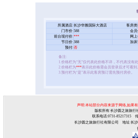
所属酒店:
长沙华雅国际大酒店
客房类
门市价:
588
会员
前台现付价:
***
网上
节日价:
388
加床
预付:
否
备注:
1.价格栏为“无”仅代表此价格不详，不代表没有
2.价格栏为
***
表示此价格需会员登录后才可看到
3.预付栏为“是”表示此客房预订需先预付房价。
声明:本站部分内容来源于网络,如果
版权所有:长沙圆之旅旅行社©2009ww
联系电话:0731-85217315 传真:
长沙圆之旅旅行社有限公司 地址:长沙雨花
技